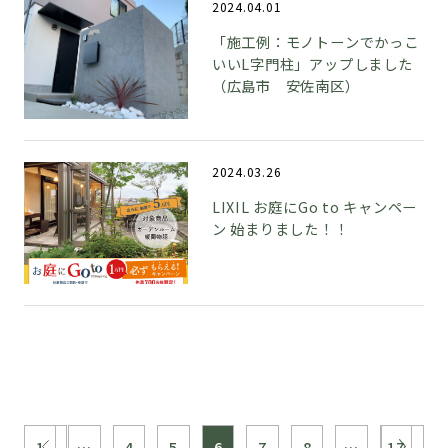
2024.04.01
「施工例：モノトーンでかっこ
いいL字門柱」アップしました
（広島市 安佐南区）
2024.03.26
LIXIL お庭にGo to キャンペー
ン 始まりました！！
1
…
4
5
6
7
8
…
17