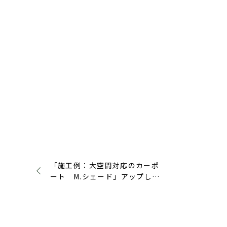
「施工例：大空間対応のカーポ
ート M.シェード」アップしま
した（広島市 安佐南区）