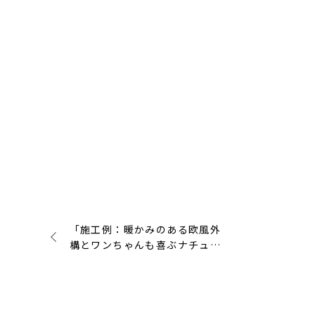
「施工例：暖かみのある欧風外
構とワンちゃんも喜ぶナチュラ
ルなお庭」アップしました