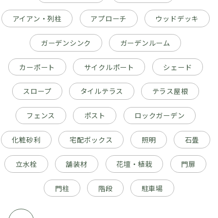
アイアン・列柱
アプローチ
ウッドデッキ
ガーデンシンク
ガーデンルーム
カーポート
サイクルポート
シェード
スロープ
タイルテラス
テラス屋根
フェンス
ポスト
ロックガーデン
化粧砂利
宅配ボックス
照明
石畳
立水栓
舗装材
花壇・植栽
門扉
門柱
階段
駐車場