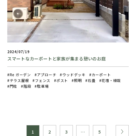
2024/07/19
スマートなカーポートと家族が集まる憩いのお庭
Re ガーデン
アプローチ
ウッドデッキ
カーポート
テラス屋根
フェンス
ポスト
照明
石畳
花壇・植栽
門柱
階段
駐車場
1
2
3
…
5