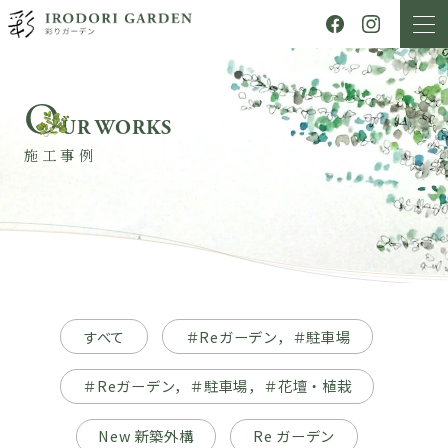
O
UR WORKS
施工事例
すべて
＃Reガーデン，＃駐車場
＃Reガーデン，＃駐車場，＃花壇・植栽
New 新築外構
Re ガーデン