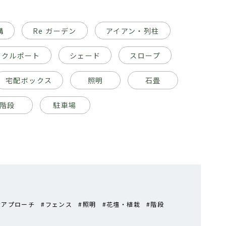
構
Re ガーデン
アイアン・列柱
イクルポート
シェード
スロープ
宅配ボックス
照明
石畳
階段
駐車場
アプローチ
フェンス
照明
花壇・植栽
階段