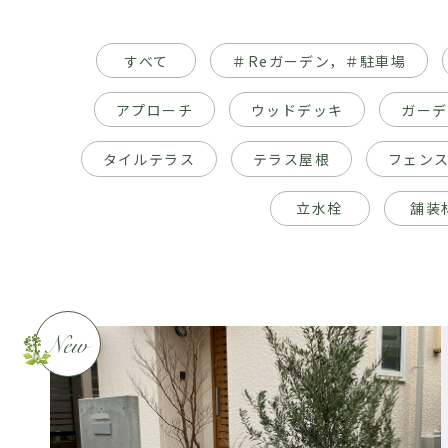
すべて
＃Reガーデン，＃駐車場
アプローチ
ウッドデッキ
ガーデ
タイルテラス
テラス屋根
フェン
立水栓
舗装