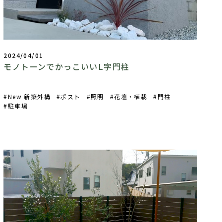
2024/04/01
モノトーンでかっこいいL字門柱
New 新築外構
ポスト
照明
花壇・植栽
門柱
駐車場