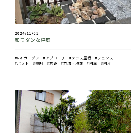
2024/11/01
和モダンな坪庭
Re ガーデン
アプローチ
テラス屋根
フェンス
ポスト
照明
石畳
花壇・植栽
門扉
門柱