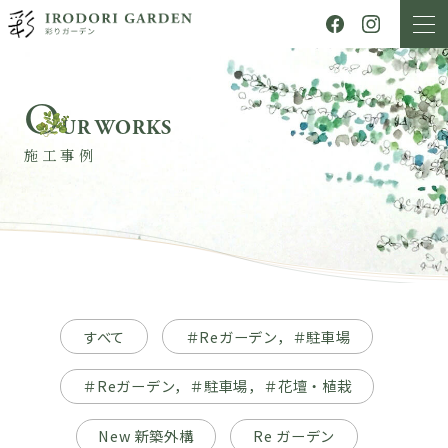
O
UR WORKS
施工事例
すべて
＃Reガーデン，＃駐車場
＃Reガーデン，＃駐車場，＃花壇・植栽
New 新築外構
Re ガーデン