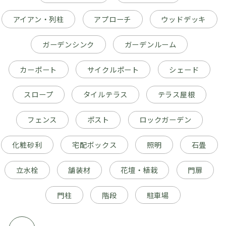
アイアン・列柱
アプローチ
ウッドデッキ
ガーデンシンク
ガーデンルーム
カーポート
サイクルポート
シェード
スロープ
タイルテラス
テラス屋根
フェンス
ポスト
ロックガーデン
化粧砂利
宅配ボックス
照明
石畳
立水栓
舗装材
花壇・植栽
門扉
門柱
階段
駐車場