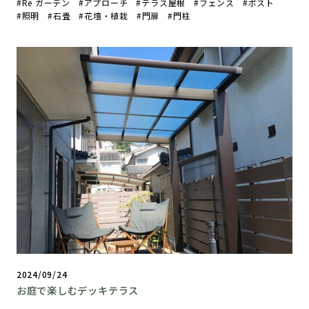
Re ガーデン
アプローチ
テラス屋根
フェンス
ポスト
照明
石畳
花壇・植栽
門扉
門柱
2024/09/24
お庭で楽しむデッキテラス