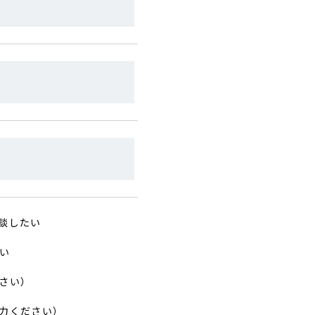
談したい
い
さい）
力ください）